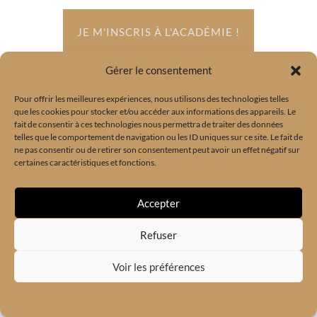
JE M'INSCRIS À L'ACADÉMIE !
Gérer le consentement
Pour offrir les meilleures expériences, nous utilisons des technologies telles
que les cookies pour stocker et/ou accéder aux informations des appareils. Le
fait de consentir à ces technologies nous permettra de traiter des données
telles que le comportement de navigation ou les ID uniques sur ce site. Le fait de
ne pas consentir ou de retirer son consentement peut avoir un effet négatif sur
certaines caractéristiques et fonctions.
Accepter
Refuser
Voir les préférences
Politique de cookies
Politique de confidentialité
NOTRE GARANTIE
ZÉRO