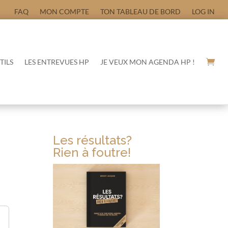
FAQ
MON COMPTE
TON TABLEAU DE BORD
LOG IN
TILS
LES ENTREVUES HP
JE VEUX MON AGENDA HP !
Les résultats?
Rien à foutre!