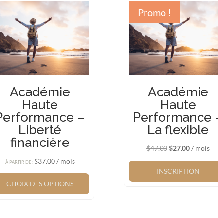
Promo !
Académie
Académie
Haute
Haute
Performance –
Performance 
Liberté
La flexible
financière
Le
Le
$
47.00
$
27.00
/ mois
prix
prix
$
37.00
/ mois
À PARTIR DE :
initial
actuel
INSCRIPTION
était :
est :
CHOIX DES OPTIONS
$47.00.
$27.00.