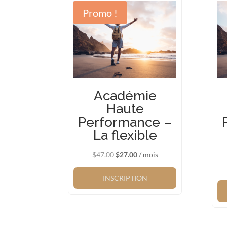
Promo !
Académie
Haute
Performance –
La flexible
Le
Le
$
47.00
$
27.00
/ mois
prix
prix
initial
actuel
INSCRIPTION
était :
est :
$47.00.
$27.00.