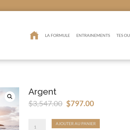
LA FORMULE
ENTRAINEMENTS
TES OU
Argent
Le
Le
$
3,547.00
$
797.00
prix
prix
initial
actuel
était :
est :
quantité
AJOUTER AU PANIER
$3,547.00.
$797.00.
de