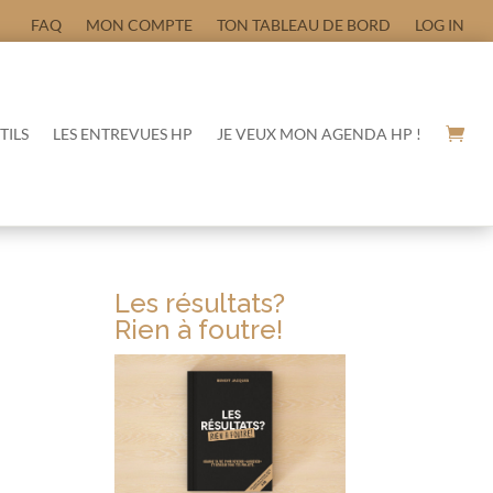
FAQ
MON COMPTE
TON TABLEAU DE BORD
LOG IN
TILS
LES ENTREVUES HP
JE VEUX MON AGENDA HP !
Les résultats?
Rien à foutre!